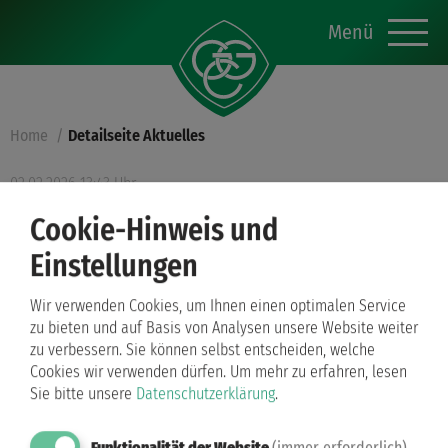
Menü
Home
Detailseite Aktuelles
02.02.2026 13:43 Uhr
Willkommen!
Cookie-Hinweis und
Einstellungen
Herzlich Willkommen auf den Sonderseiten des
Grün-Gold-Club Bremen e.V.s zur WDSF
Wir verwenden Cookies, um Ihnen einen optimalen Service
Weltmeisterschaft der Formationen Latein am
zu bieten und auf Basis von Analysen unsere Website weiter
zu verbessern. Sie können selbst entscheiden, welche
19.12.2026 in der ÖVB Arena Bremen!
Cookies wir verwenden dürfen.
Um mehr zu erfahren, lesen
Sie bitte unsere
Datenschutzerklärung
.
Funktionalität der Website
(immer erforderlich)